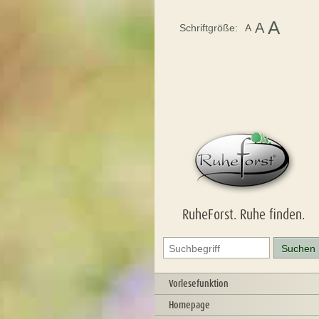
A
A
Schriftgröße:
A
RuheForst. Ruhe finden.
Vorlesefunktion
Homepage